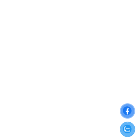
XEM TẤT CẢ BẢNG GIÁ CĂN HỘ SUN
VƯƠNG THỪA VŨ TẠI ĐÂY
ĐĂNG KÝ NHẬN