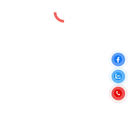
Giá bán Biệt thự Grand Bay Villas Hạ
Long 2026 mới nhất
Bảng giá
,
Tin tức
By
luutiep.kd
19/05/2026
GIÁ BÁN BIỆT THỰ GRAND BAY VILLAS MỚI
NHẤT 2026Thông tin chi tiết bảng giá khu biệt thự
Grand Bay Villas ( Giai đoạn 1 + 2 ) thuộc dự án
Grand Bay Hạ Long Bãi Cháy.GIÁ BÁN BIỆT THỰ
GRAND BAY HẠ LONG MỚI NHẤT Tháng 5/2026,
chủ đầu tư Bim Group chính thức…