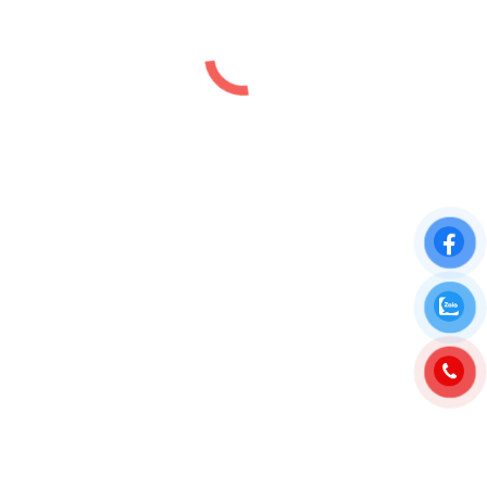
Bảng giá Chung cư Fpt Plaza 3 Đà
Nẵng
Bảng giá
,
Tin tức
By
luutiep.kd
24/09/2024
Bảng giá Chung cư FPT Plaza 3 Đà Nẵng MỚI
NHẤT 2024 Tháng 10/2024, chủ đầu tư dự án Fpt
City Đà nẵng chính thức mở bán tòa căn hộ chung
cư Fpt Plaza 3 tại Khu đô thị Công nghệ Fpt Đà
nẵng dành cho khách hàng đặt mua căn hộ và an
cư…