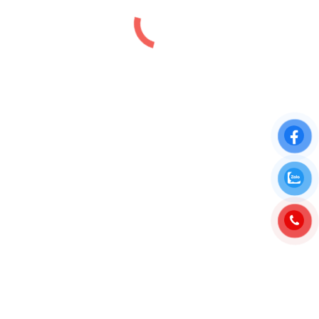
Bảng giá Icon40 Hạ Long Bãi Cháy
Bảng giá
,
Tin tức
By
luutiep.kd
28/10/2022
BẢNG GIÁ ICON40 HẠ LONG BÃI CHÁY MỚI 2023
Cập nhật mới nhất về bảng giá căn hộ Icon40 Hạ
Long ngày 26/06/2023 và giá bán từng căn Icon
Hạ Long được chủ đầu tư chính thức thông báo và
bán đúng giá niêm yết được ban hành. Phòng Kinh
doanh cập nhật bảng giá…