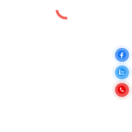
Bảng giá Chung cư Fpt Plaza 3 Đà
Nẵng
Bảng giá
,
Tin tức
By
luutiep.kd
24/09/2024
Bảng giá Chung cư FPT Plaza 3 Đà Nẵng MỚI
NHẤT 2024 Tháng 10/2024, chủ đầu tư dự án Fpt
City Đà nẵng chính thức mở bán tòa căn hộ chung
cư Fpt Plaza 3 tại Khu đô thị Công nghệ Fpt Đà
nẵng dành cho khách hàng đặt mua căn hộ và an
cư…