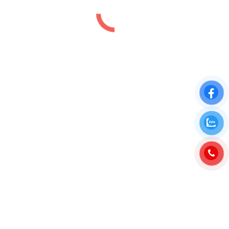
The Filmore Da Nang
Chung cư
,
Dự án
,
Đà Nẵng
,
Vị trí
By
luutiep.kd
05/05/2025
DỰ ÁN CĂN HỘ CHUNG CƯ FILMORE ĐÀ NẴNG
2025 The Filmore Đà Nẵng là toà căn hộ chung cư
hạng sang mặt sông Hàn tại thành phố Đà Nẵng đã
hoàn thành vào năm 2025 và sẵn sàng bàn giao cho
khách hàng. Toà căn hộ chung cư The Filmore Đà
Nẵng nằm trên…