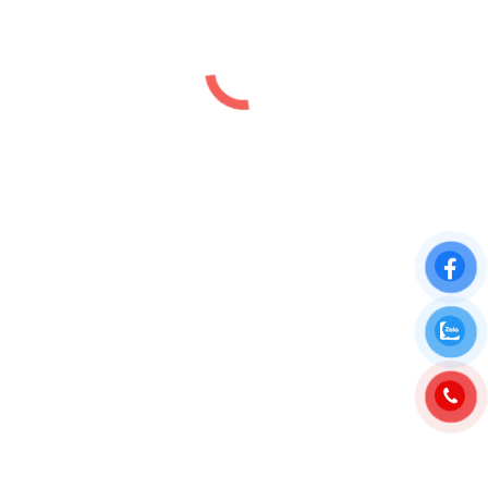
Đất nền Quất Lâm Nam Định Coastal
City
Dự án
,
Đất nền
,
Vị trí
By
luutiep.kd
28/07/2023
GIÁ BÁN ĐẤT BIỂN QUẤT LÂM NAM ĐỊNH MỚI
2024 Nam Định Coastal City là Dự án Đất nền Quất
Lâm Nam Định sở hữu 3 phân khu đất nền măt biển
Nam Định có số lượng gồm 86 lô đất nền ĐÃ CÓ
SỔ ĐỎ LÂU DÀI nằm cách bãi tắm Giao Phong,
Quất Lâm chỉ 100 –…