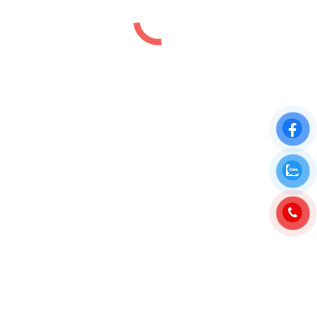
Biệt Thự La Tiên Villa Nha Trang
Biệt thự
,
Dự án
,
Nha Trang
,
Vị trí
By
luutiep.kd
18/08/2025
DỰ ÁN BIỆT THỰ LA TIÊN VILLA NHA TRANG
KHÁNH HOÀ 2026 LA TIÊN VILLA là dự án biệt
thự nghỉ dưỡng cao cấp chuẩn 5 sao tại Nha Trang
Khánh Hoà thuộc khu nghỉ dưỡng phức hợp Libera
Nha Trang quy mô 42,9ha của chủ đầu tư KDI
Holdings tại Nha Trang. Dự án Biệt…