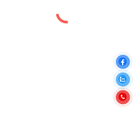
Đất nền Quất Lâm Nam Định Coastal
City
Dự án
,
Đất nền
,
Vị trí
By
luutiep.kd
28/07/2023
GIÁ BÁN ĐẤT BIỂN QUẤT LÂM NAM ĐỊNH MỚI
2024 Nam Định Coastal City là Dự án Đất nền Quất
Lâm Nam Định sở hữu 3 phân khu đất nền măt biển
Nam Định có số lượng gồm 86 lô đất nền ĐÃ CÓ
SỔ ĐỎ LÂU DÀI nằm cách bãi tắm Giao Phong,
Quất Lâm chỉ 100 –…