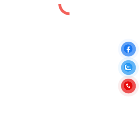
TNR Chí Linh Hải Dương
Dự án
By
luutiep.kd
26/04/2023
BẢNG GIÁ DỰ ÁN TNR CHÍ LINH HẢI DƯƠNG 2024
Tnr Star Chí Linh ( gọi tắt là Tnr Chí Linh ) là tổ hợp
dự án đất nền Tnr Chí Linh Hải Dương với quy mô
8.6ha của cđt Đức Trí được Tnr Star triển khai xây
dựng theo quy hoạch Khu dân cư…