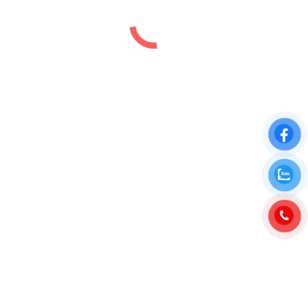
CHUNG CƯ FPT PLAZA 3 ĐÀ NẴNG
Chung cư
,
Dự án
,
Đà Nẵng
,
Vị trí
By
luutiep.kd
20/09/2024
DỰ ÁN CHUNG CƯ FPT PLAZA 3 ĐÀ NẴNG | KĐT
FPT CITY ĐÀ NẴNG Dự án chung cư Fpt Plaza 3
Đà Nẵng ( gọi tắt là chung cư fpt 3 ) là 1 trong 4
phân khu chung cư duy nhất nằm trong Khu Đô Thị
Công nghệ Đà Nẵng ( FPT City…