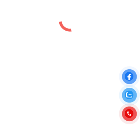
CHUNG CƯ VIHA COMPLEX 107
NGUYỄN TUÂN
Chung cư
,
Dự án
,
Hà Nội
,
Vị trí
By
luutiep.kd
16/01/2024
DỰ ÁN CHUNG CƯ 107 NGUYỄN TUÂN HÀ NỘI
2025 | VIHA COMPLEX Dự án chung cư
VIHACOMPLEX 107 Nguyễn Tuân là tổ hợp căn hộ
chung cư cao cấp và nhà liền kề của chủ dầu tư
Công ty Cổ phần in và thương mại Thống Nhất &
Xuân Lộc Thọ tại vị trí…